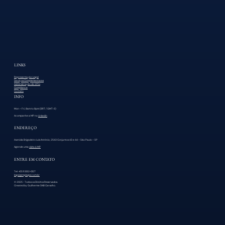
LINKS
Representação Legal
Serviços Complementares
Administração de SPEs
Compliance
Contato
INFO
Mon – Fri, 8am to 8pm (BRT / GMT−3)
Acompanhe a MP no
Linkedin
ENDEREÇO
Avenida Brigadeiro Luís Antônio, 2543 Conjuntos 43 e 44 – São Paulo – SP
Agende uma
visita à MP
ENTRE EM CONTATO
Tel. +55 11 3132-0127
legal@mplegal.com.br
© 2025 - Todos os Direitos Reservados.
Created by Guilherme SNB Carvalho.