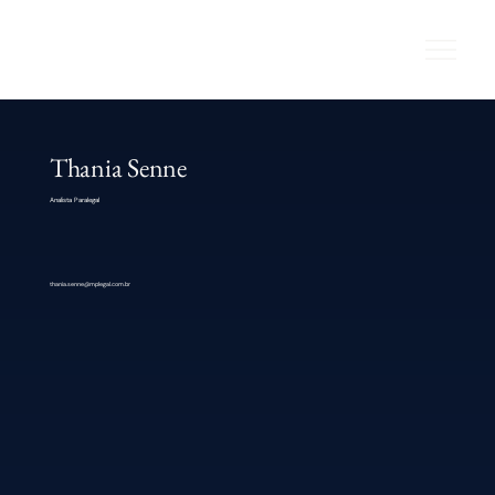
Thania Senne
Analista Paralegal
thania.senne@mplegal.com.br