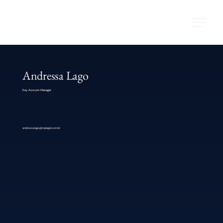
Andressa Lago
Key Account Manager
andressa.lago@mplegal.com.br