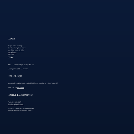
LINKS
Representação Legal
Serviços Complementares
Administração de SPEs
Compliance
Contato
INFO
Mon – Fri, 8am to 8pm (BRT / GMT−3)
Acompanhe a MP no
Linkedin
ENDEREÇO
Avenida Brigadeiro Luís Antônio, 2543 Conjuntos 43 e 44 – São Paulo – SP
Agende uma
visita à MP
ENTRE EM CONTATO
Tel. +55 11 3132-0127
legal@mplegal.com.br
© 2025 - Todos os Direitos Reservados.
Created by Guilherme SNB Carvalho.